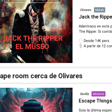
Olivares
Miedo
Jack the Ripp
Adentraos en este 
The Ripper. Si contái
Desde
14€ pers.
A partir de 12 co
ape room cerca de Olivares
Sevilla
Misterio
Escape Things
Sois la última esper