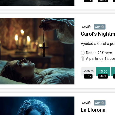
HOY
MAÑ.
Sevilla
Miedo
Carol's Nightm
Ayudad a Carol a pon
Desde
23€ pers.
A partir de 12 co
15:00
AGOTADO
HOY
MAÑ.
Sevilla
Miedo
La Llorona