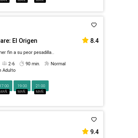
MAÑ.
MAÑ.
MAÑ.
are: El Origen
8.4
er fin a su peor pesadilla…
2-6
90 min.
Normal
n Adulto
17:00
19:00
21:00
MAÑ.
MAÑ.
MAÑ.
9.4