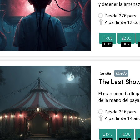
y detener la amenaz
Desde
27€ pers.
A partir de 12 co
17:00
22:00
HOY
HOY
Sevilla
Miedo
The Last Sho
El gran circo ha lle
de la mano del pay
Desde
23€ pers.
A partir de 14 añ
21:45
10:30