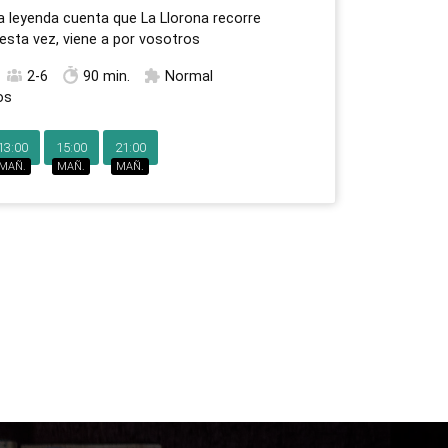
la leyenda cuenta que La Llorona recorre
esta vez, viene a por vosotros
2-6
90 min.
Normal
os
13:00
15:00
21:00
MAÑ.
MAÑ.
MAÑ.