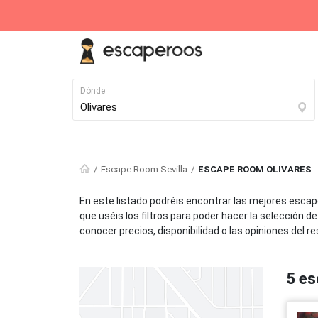
Dónde
Destinos destacados
Escape Room Sevilla
ESCAPE ROOM OLIVARES
Madrid
Barcelona
En este listado podréis encontrar las mejores esca
164 Escape Rooms
119 Escape Rooms
que uséis los filtros para poder hacer la selección d
conocer precios, disponibilidad o las opiniones del r
Alicante
Vitoria
28 Escape Rooms
27 Escape Rooms
5 es
Vigo
Santander
22 Escape Rooms
22 Escape Rooms