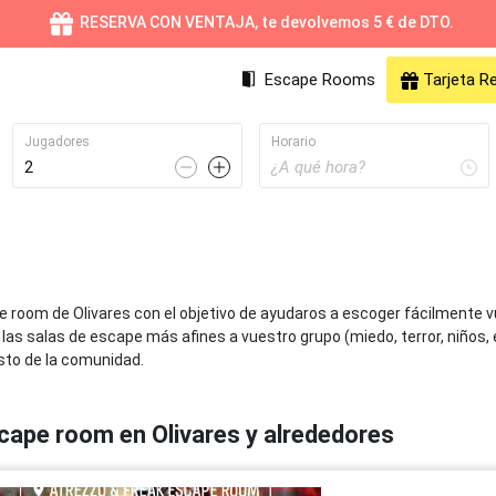
RESERVA CON VENTAJA, te devolvemos 5 € de DTO.
Escape Rooms
Tarjeta R
Jugadores
Horario
Valencia
Online
Sev
pe room de Olivares con el objetivo de ayudaros a escoger fácilment
68 Escape Rooms
55 Escape Rooms
41 
e las salas de escape más afines a vuestro grupo (miedo, terror, niños, 
esto de la comunidad.
Málaga
Gijón
Mu
26 Escape Rooms
24 Escape Rooms
24 
cape room en Olivares y alrededores
Valladolid
Palma de Mallorca
Cá
20 Escape Rooms
17 Escape Rooms
17 