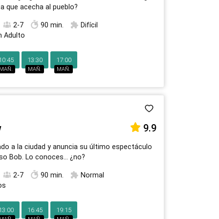
a que acecha al pueblo?
2-7
90 min.
Difícil
n Adulto
10:45
13:30
17:00
MAÑ.
MAÑ.
MAÑ.
w
9.9
gado a la ciudad y anuncia su último espectáculo
aso Bob. Lo conoces… ¿no?
2-7
90 min.
Normal
os
13:00
16:45
19:15