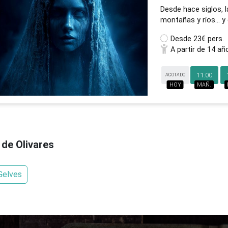
Desde hace siglos, 
montañas y ríos… y 
Desde
23€ pers.
A partir de 14 añ
11:00
AGOTADO
HOY
MAÑ.
de Olivares
Gelves