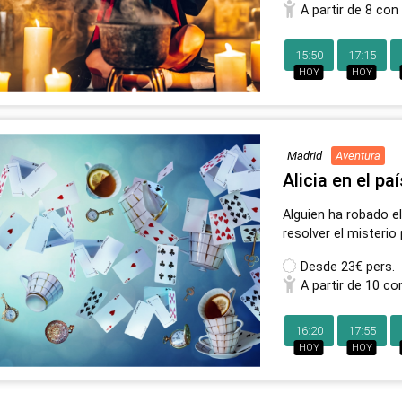
A partir de 8 con
15:50
17:15
HOY
HOY
Madrid
Aventura
Alicia en el pa
Alguien ha robado e
resolver el misterio
Desde
23€ pers.
A partir de 10 co
16:20
17:55
HOY
HOY