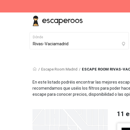
Dónde
Destinos destacados
Escape Room Madrid
ESCAPE ROOM RIVAS-VA
Madrid
Barcelona
En este listado podréis encontrar las mejores esca
164 Escape Rooms
119 Escape Rooms
recomendamos que uséis los filtros para poder hacer l
escape para conocer precios, disponibilidad o las op
Alicante
Vitoria
28 Escape Rooms
27 Escape Rooms
11 e
Vigo
Santander
22 Escape Rooms
22 Escape Rooms