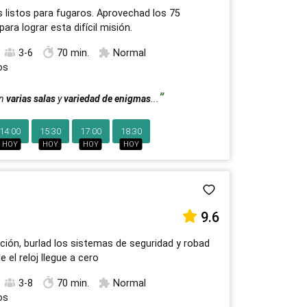
s listos para fugaros. Aprovechad los 75
ara lograr esta difícil misión.
3-6
70 min.
Normal
os
on
varias salas
y
variedad de enigmas
...
14:00
15:30
17:00
18:30
HOY
HOY
HOY
HOY
9.6
ación, burlad los sistemas de seguridad y robad
 el reloj llegue a cero
3-8
70 min.
Normal
os