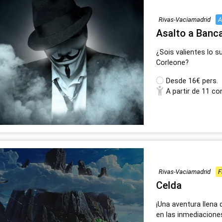
Rivas-Vaciamadrid
A
Asalto a Banc
¿Sois valientes lo s
Corleone?
Desde
16€ pers.
A partir de 11 co
Rivas-Vaciamadrid
F
Celda
¡Una aventura llena
en las inmediacione