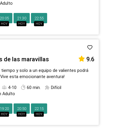
 Adulto
20:05
21:30
22:55
HOY
HOY
HOY
ís de las maravillas
9.6
l tiempo y solo a un equipo de valientes podrá
 ¡Vive esta emocionante aventura!
4-10
60 min.
Difícil
n Adulto
19:20
20:50
22:15
HOY
HOY
HOY