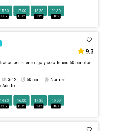
15:30
17:00
18:30
21:30
HOY
HOY
HOY
HOY
n
9.3
trados por el enemigo y solo tenéis 60 minutos
3-12
60 min.
Normal
n Adulto
14:30
16:00
17:30
19:00
HOY
HOY
HOY
HOY