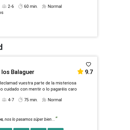
2-6
60 min.
Normal
os
d
 los Balaguer
9.7
Reclamad vuestra parte de la misteriosa
o cuidado con mentir o lo pagaréis caro
4-7
75 min.
Normal
os
, nos lo pasamos súper bien...