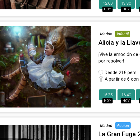
12:00
13:30
HOY
HOY
Madrid
Infantil
Alicia y la Lla
¡Vive la emoción de
por resolver!
Desde
21€ pers.
A partir de 6 con
15:35
16:40
HOY
HOY
Madrid
Acción
La Gran Fuga 2