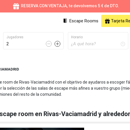
RESERVA CON VENTAJA, te devolvemos 5 € de DTO.
Escape Rooms
Tarjeta R
Jugadores
Horario
CIAMADRID
Valencia
Online
Sev
pe room de Rivas-Vaciamadrid con el objetivo de ayudaros a escoger f
68 Escape Rooms
55 Escape Rooms
41 
a selección de las salas de escape más afines a vuestro grupo (miedo, t
iniones del resto de la comunidad.
Málaga
Gijón
Mu
26 Escape Rooms
24 Escape Rooms
24 
scape room en Rivas-Vaciamadrid y alrededo
Valladolid
Palma de Mallorca
Cá
20 Escape Rooms
17 Escape Rooms
17 