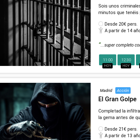
Sois unos criminale
minutos que tenéis p
Desde
20€ pers.
A partir de 14 añ
...super completo c
11:00
12:30
HOY
HOY
Madrid
Acción
El Gran Golpe
Completad la infiltr
la gema antes de que
Desde
21€ pers.
A partir de 13 añ