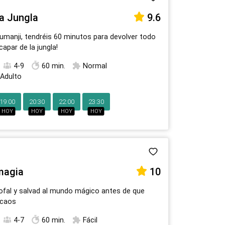
la Jungla
9.6
Jumanji, tendréis 60 minutos para devolver todo
capar de la jungla!
4-9
60 min.
Normal
 Adulto
19:00
20:30
22:00
23:30
HOY
HOY
HOY
HOY
magia
10
osofal y salvad al mundo mágico antes de que
 caos
4-7
60 min.
Fácil