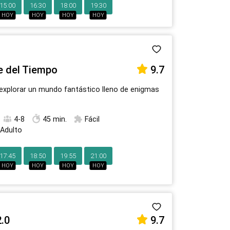
15:00
16:30
18:00
19:30
HOY
HOY
HOY
HOY
ve del Tiempo
9.7
 explorar un mundo fantástico lleno de enigmas
4-8
45 min.
Fácil
 Adulto
17:45
18:50
19:55
21:00
HOY
HOY
HOY
HOY
.0
9.7