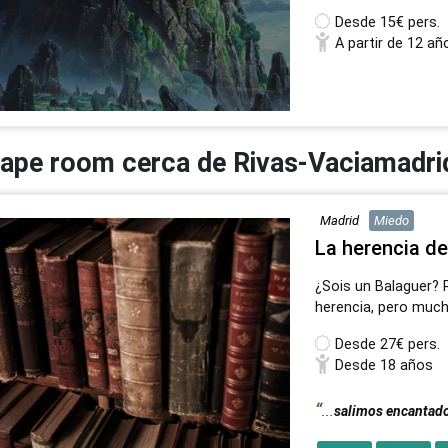
Desde
15€ pers.
A partir de 12 añ
ape room cerca de Rivas-Vaciamadri
Madrid
Miedo
La herencia de
¿Sois un Balaguer? 
herencia, pero much
Desde
27€ pers.
Desde 18 años
...
salimos encantad