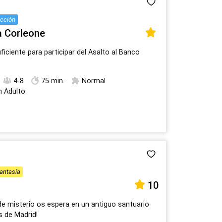
17
18
19
20
21
22
23
cción
24
25
26
27
28
29
30
a Corleone
31
1
2
3
4
5
6
uficiente para participar del Asalto al Banco
4-8
75 min.
Normal
n Adulto
antasía
10
 de misterio os espera en un antiguo santuario
s de Madrid!