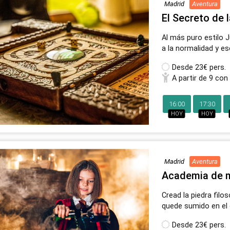
Madrid
Aventura
El Secreto de 
Al más puro estilo 
a la normalidad y es
Desde
23€ pers.
A partir de 9 con
16:00
17:30
HOY
HOY
Madrid
Aventura
Academia de 
Cread la piedra fil
quede sumido en el
Desde
23€ pers.