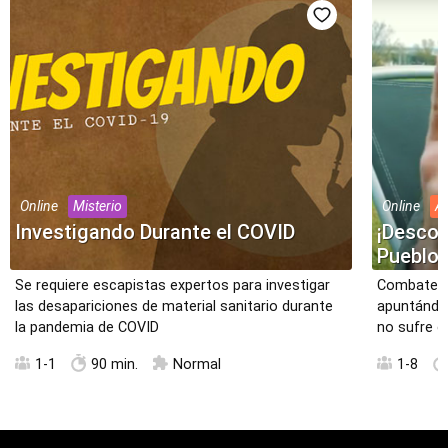
Online
Misterio
Online
A
Investigando Durante el COVID
¡Descon
Pueblo 
Se requiere escapistas expertos para investigar
Combate el
las desapariciones de material sanitario durante
apuntándot
la pandemia de COVID
no sufre c
1-1
90 min.
Normal
1-8