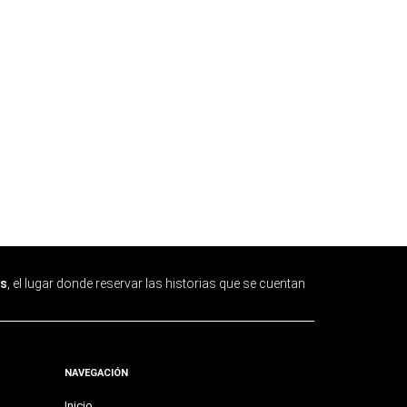
s
, el lugar donde reservar las historias que se cuentan
NAVEGACIÓN
Inicio