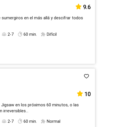
17
18
19
20
21
22
23
9.6
24
25
26
27
28
29
30
e sumergiros en el más allá y descifrar todos
31
1
2
3
4
5
6
2-7
60 min.
Difícil
10
 Jigsaw en los próximos 60 minutos, o las
 irreversibles…
2-7
60 min.
Normal