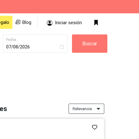
egalo
Blog
Iniciar sesión
Fecha
Buscar
Hoy
illa
Zaragoza
Agosto 2026
»
Escape Rooms
33 Escape Rooms
Lu
Ma
Mi
Ju
Vi
Sa
Do
rcia
Granada
27
28
29
30
31
1
2
res
Relevancia
Escape Rooms
23 Escape Rooms
3
4
5
6
7
8
9
ceres
Mataró
10
11
12
13
14
15
16
Escape Rooms
16 Escape Rooms