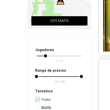
Todas las ciudades
VER MAPA
Jugadores
/
Rango de precios
/
Temática
Todos
Acción