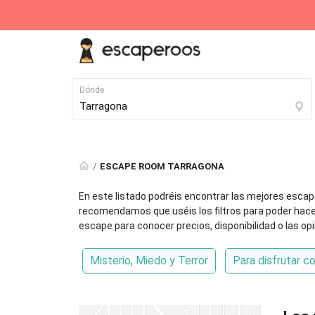
Dónde
Destinos destacados
ESCAPE ROOM TARRAGONA
Madrid
Barcelona
En este listado podréis encontrar las mejores esca
164 Escape Rooms
119 Escape Rooms
recomendamos que uséis los filtros para poder hacer l
escape para conocer precios, disponibilidad o las op
Alicante
Vitoria
28 Escape Rooms
27 Escape Rooms
Misterio, Miedo y Terror
Para disfrutar c
Vigo
Santander
22 Escape Rooms
22 Escape Rooms