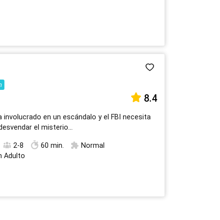
n
8.4
a involucrado en un escándalo y el FBI necesita
esvendar el misterio...
2-8
60 min.
Normal
n Adulto