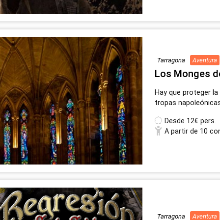
Tarragona
Aventura
Los Monges de
Hay que proteger la 
tropas napoleónica
Desde
12€ pers.
A partir de 10 co
Tarragona
Aventura