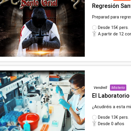
Regresión Sant
Preparad para regres
Desde
15€ pers.
A partir de 12 co
Vendrell
Misterio
El Laboratorio 
¿Acudiréis a esta m
Desde
13€ pers.
Desde 0 años