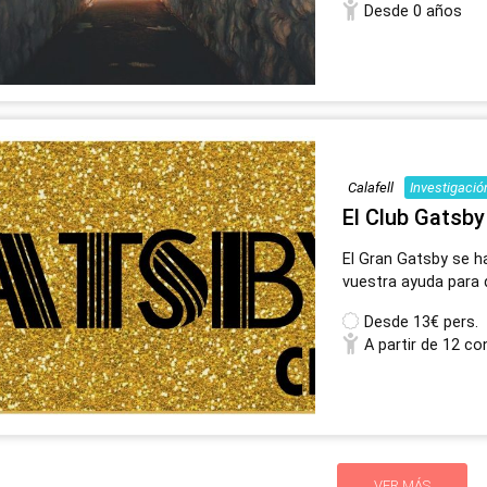
Desde 0 años
Calafell
Investigació
El Club Gatsby
El Gran Gatsby se h
vuestra ayuda para d
Desde
13€ pers.
A partir de 12 co
VER MÁS