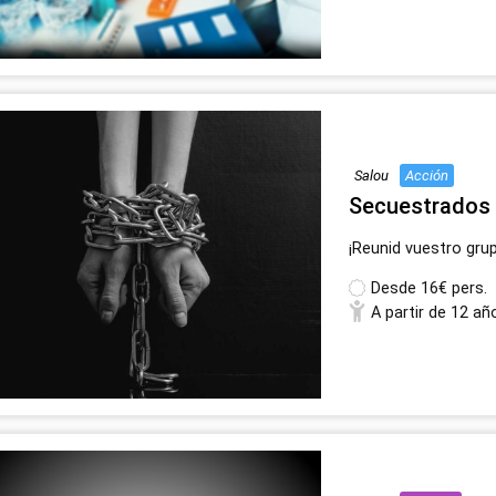
Salou
Acción
Secuestrados
¡Reunid vuestro gru
Desde
16€ pers.
A partir de 12 añ