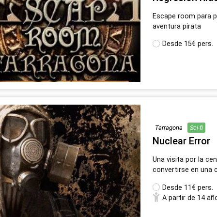
Escape room para pe
aventura pirata
Desde
15€ pers.
Tarragona
Sci-fi
Nuclear Error
Una visita por la ce
convertirse en una 
Desde
11€ pers.
A partir de 14 añ