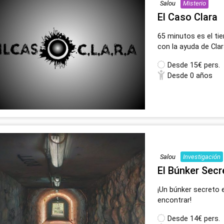
Salou
Misterio
El Caso Clara
65 minutos es el ti
con la ayuda de Cla
Desde
15€ pers.
Desde 0 años
Salou
Investigación
El Búnker Secr
¡Un búnker secreto
encontrar!
Desde
14€ pers.