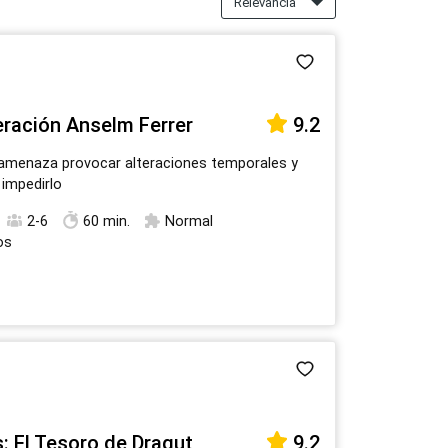
Relevancia
17
18
19
20
21
22
23
24
25
26
27
28
29
30
31
1
2
3
4
5
6
ración Anselm Ferrer
9.2
 amenaza provocar alteraciones temporales y
 impedirlo
2-6
60 min.
Normal
os
: El Tesoro de Dragut
9.2