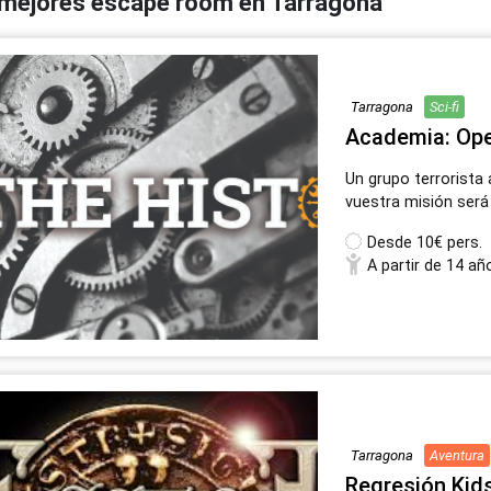
mejores escape room en Tarragona
Tarragona
Sci-fi
Academia: Ope
Un grupo terrorista
vuestra misión será
Desde
10€ pers.
A partir de 14 añ
Tarragona
Aventura
Regresión Kids