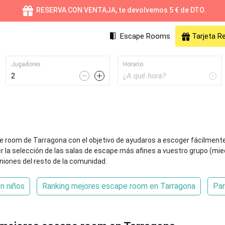
RESERVA CON VENTAJA, te devolvemos 5 € de DTO.
Escape Rooms
Tarjeta R
Jugadores
Horario
Valencia
Online
Sev
pe room de Tarragona con el objetivo de ayudaros a escoger fácilment
68 Escape Rooms
55 Escape Rooms
41 
a selección de las salas de escape más afines a vuestro grupo (miedo, t
iniones del resto de la comunidad.
Málaga
Gijón
Mu
26 Escape Rooms
24 Escape Rooms
24 
on niños
Ranking mejores escape room en Tarragona
Par
Valladolid
Palma de Mallorca
Cá
20 Escape Rooms
17 Escape Rooms
17 