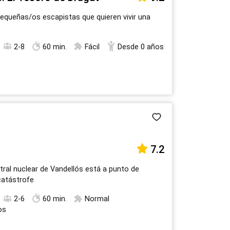
queñas/os escapistas que quieren vivir una
2-8
60 min.
Fácil
Desde 0 años
7.2
ntral nuclear de Vandellós está a punto de
catástrofe
2-6
60 min.
Normal
os