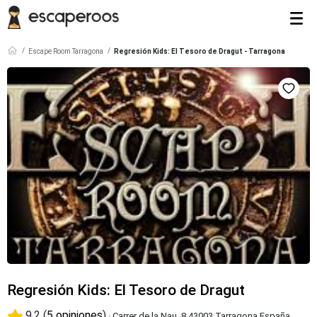
Escape Room Tarragona
Regresión Kids: El Tesoro de Dragut - Tarragona
Regresión Kids: El Tesoro de Dragut
9.2 (
5 opiniones
)
· Carrer de la Nau, 8 43003 Tarragona España