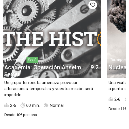
Tarragona
Sci-fi
Tarragona
Academia: Operación Anselm
9.2
Nuclear
Ferrer
Un grupo terrorista amenaza provocar
Una visita
alteraciones temporales y vuestra misión será
a punto de
impedirlo
2-6
2-6
60 min.
Normal
Desde
11€
p
Desde
10€
persona