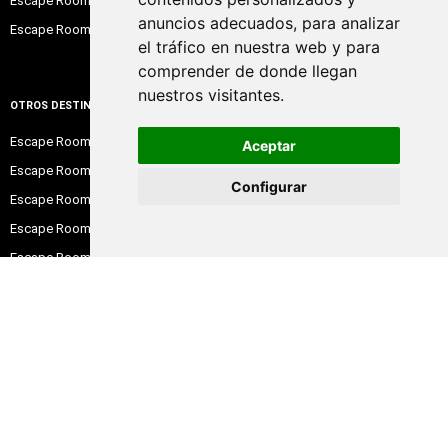
Escape Room Bilbao
anuncios adecuados, para analizar
Escape Room Santander
el tráfico en nuestra web y para
comprender de donde llegan
nuestros visitantes.
OTROS DESTINOS
Escape Room Toledo
Aceptar
Escape Room Granada
Configurar
Escape Room Valladolid
Escape Room Girona
Escape Room Murcia
Escape Room Pamplona
Escape Room Logroño
Escape Room Gijón
ESCAPE ROOM EN ISLAS