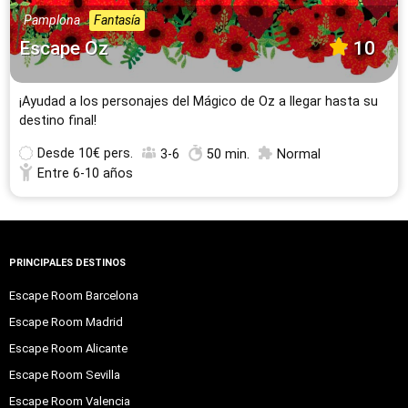
26 Escape Rooms
Pamplona
Fantasía
24 Escape Rooms
Escape Oz
10
Murcia
Granada
24 Escape Rooms
23 Escape Rooms
¡Ayudad a los personajes del Mágico de Oz a llegar hasta su
Vigo
Santander
destino final!
22 Escape Rooms
22 Escape Rooms
Desde
10€ pers.
3-6
50 min.
Normal
Valladolid
Palma de Mallorca
Entre 6-10 años
20 Escape Rooms
17 Escape Rooms
Cáceres
Mataró
17 Escape Rooms
16 Escape Rooms
PRINCIPALES DESTINOS
Todas las ciudades
Escape Room Barcelona
Escape Room Madrid
Escape Room Alicante
Escape Room Sevilla
Escape Room Valencia