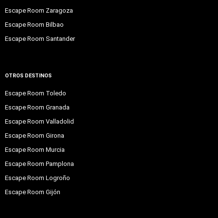
Escape Room Zaragoza
Escape Room Bilbao
Escape Room Santander
OTROS DESTINOS
Escape Room Toledo
Escape Room Granada
Escape Room Valladolid
Escape Room Girona
Escape Room Murcia
Escape Room Pamplona
Escape Room Logroño
Escape Room Gijón