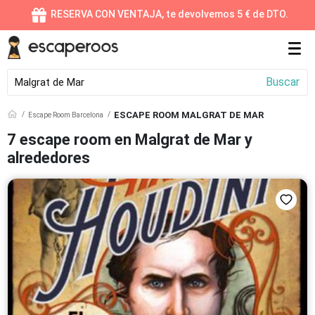
RESERVA CON VENTAJA, te devolvemos 5 € de DTO.
Buscar
ESCAPE ROOM MALGRAT DE MAR
Destinos destacados
Escape Room Barcelona
7 escape room en Malgrat de Mar y
Madrid
Barcelona
alrededores
164 Escape Rooms
119 Escape Rooms
Valencia
Online
68 Escape Rooms
55 Escape Rooms
Sevilla
Zaragoza
41 Escape Rooms
33 Escape Rooms
Alicante
Vitoria
28 Escape Rooms
27 Escape Rooms
Málaga
Gijón