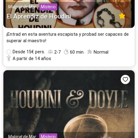
26 Escape Rooms
Malgrat de Mar
Misterio
24 Escape Rooms
El Aprendiz de Houdini
Murcia
Granada
24 Escape Rooms
23 Escape Rooms
¡Entrad en esta aventura escapista y probad ser capaces de
Vigo
Santander
superar al maestro!
22 Escape Rooms
22 Escape Rooms
Desde
15€ pers.
2-7
60 min.
Normal
Valladolid
Palma de Mallorca
A partir de 14 años
20 Escape Rooms
17 Escape Rooms
Cáceres
Mataró
17 Escape Rooms
16 Escape Rooms
Todas las ciudades
Malgrat de Mar
Misterio