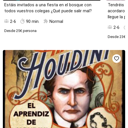
Estáis invitados a una fiesta en el bosque con
Tendréis q
todos vuestros colegas ¿Qué puede salir mal?
acordaros 
llegue la po
2-6
90 min.
Normal
2-6
Desde
25€
persona
Desde
23€
p