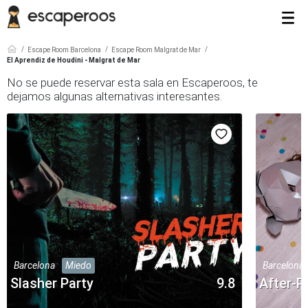
Escape Room Barcelona
Escape Room Malgrat de Mar
El Aprendiz de Houdini - Malgrat de Mar
No se puede reservar esta sala en Escaperoos, te
dejamos algunas alternativas interesantes.
Barcelona
Miedo
Barcelona
Slasher Party
9.8
After-P