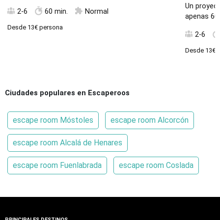
Un proyec
2-6
60 min.
Normal
apenas 60 
Desde
13€
persona
2-6
Desde
13€
p
Ciudades populares en Escaperoos
escape room Móstoles
escape room Alcorcón
escape room Alcalá de Henares
escape room Fuenlabrada
escape room Coslada
PRINCIPALES DESTINOS