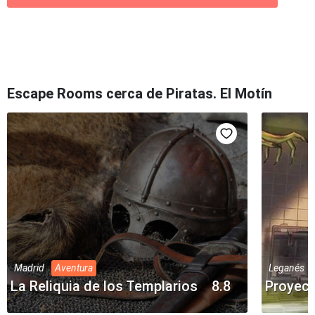
Escape Rooms cerca de Piratas. El Motín
Madrid
Aventura
Leganés
La Reliquia de los Templarios
8.8
Proyect