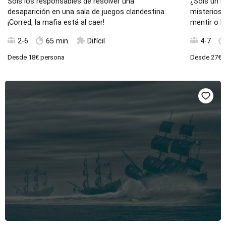
Sois los responsables de resolver una
¿Sois un B
desaparición en una sala de juegos clandestina
misteriosa
¡Corred, la mafia está al caer!
mentir o l
2-6
65 min.
Difícil
4-7
Desde
18€
persona
Desde
27€
p