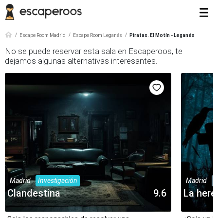
Escape Room Madrid
Escape Room Leganés
Piratas. El Motín - Leganés
No se puede reservar esta sala en Escaperoos, te
dejamos algunas alternativas interesantes.
Madrid
Investigación
Madrid
M
Clandestina
9.6
La here