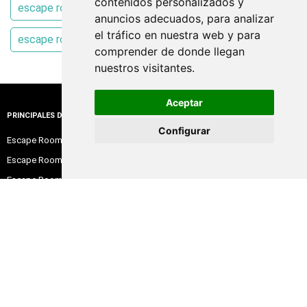
contenidos personalizados y
escape room Santa Pola
escape room Ibi
anuncios adecuados, para analizar
el tráfico en nuestra web y para
escape room Torrevieja
comprender de donde llegan
nuestros visitantes.
Aceptar
PRINCIPALES DESTINOS
Configurar
Escape Room Barcelona
Escape Room Madrid
Escape Room Alicante
Escape Room Sevilla
Escape Room Valencia
Escape Room Zaragoza
Escape Room Bilbao
Escape Room Santander