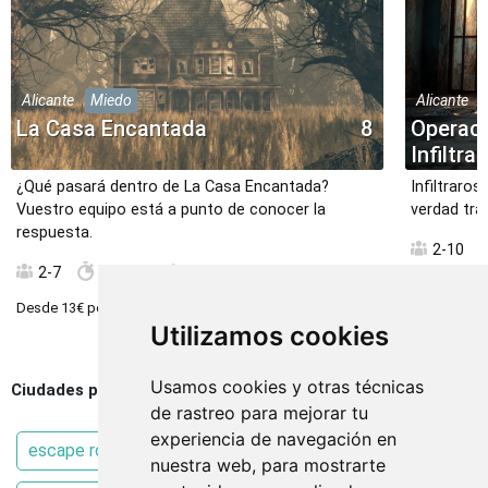
Alicante
Miedo
Alicante
La Casa Encantada
8
Operaci
Infiltra
¿Qué pasará dentro de La Casa Encantada?
Infiltraros
Vuestro equipo está a punto de conocer la
verdad tras
respuesta.
2-10
2-7
60 min.
Difícil
Desde
16€
p
Desde
13€
persona
Utilizamos cookies
Usamos cookies y otras técnicas
Ciudades populares en Escaperoos
de rastreo para mejorar tu
experiencia de navegación en
escape room Elche
escape room Altea
nuestra web, para mostrarte