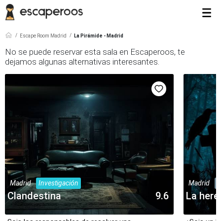
Escape Room Madrid
La Pirámide - Madrid
No se puede reservar esta sala en Escaperoos, te
dejamos algunas alternativas interesantes.
Madrid
Investigación
Madrid
M
Clandestina
9.6
La here