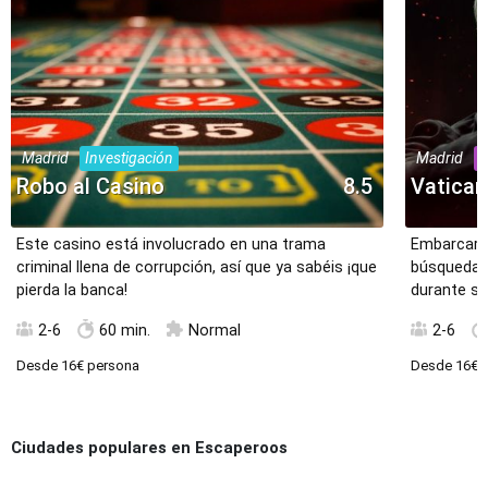
Madrid
Investigación
Madrid
M
Robo al Casino
8.5
Vatica
Este casino está involucrado en una trama
Embarcaros
criminal llena de corrupción, así que ya sabéis ¡que
búsqueda d
pierda la banca!
durante si
2-6
60 min.
Normal
2-6
Desde
16€
persona
Desde
16€
p
Ciudades populares en Escaperoos