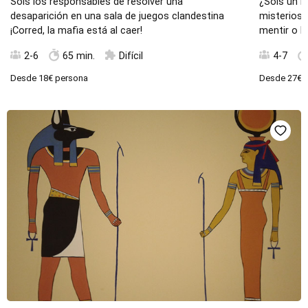
Sois los responsables de resolver una
¿Sois un B
desaparición en una sala de juegos clandestina
misteriosa
¡Corred, la mafia está al caer!
mentir o l
2-6
65 min.
Difícil
4-7
Desde
18€
persona
Desde
27€
p