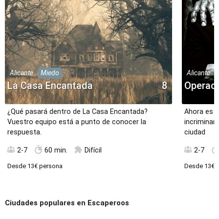
Alicante
Miedo
Alicante
La Casa Encantada
8
Operaci
¿Qué pasará dentro de La Casa Encantada?
Ahora es l
Vuestro equipo está a punto de conocer la
incriminará
respuesta.
ciudad
2-7
60 min.
Difícil
2-7
Desde
13€
persona
Desde
13€
p
Ciudades populares en Escaperoos