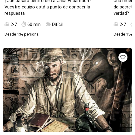
¿Qué pasará dentro de La Casa Encantada?
Una muert
Vuestro equipo está a punto de conocer la
de secreto
respuesta.
verdad?
2-7
60 min.
Difícil
2-7
Desde
13€
persona
Desde
15€
p