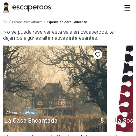
Escape Room Alicante
Expedición Zero - Alicante
No se puede reservar esta sala en Escaperoos, te
dejamos algunas alternativas interesantes.
Alicante
Miedo
Alicante
La Casa Encantada
8
La Sos