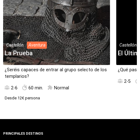
Castellón
Aventura
Castellón
La Prueba
El Últi
¿Seréis capaces de entrar al grupo selecto de los
¿Qué pasó 
templarios?
2-5
2-6
60 min.
Normal
Desde
12€
persona
PRINCIPALES DESTINOS