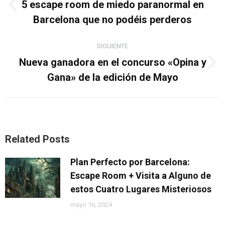
5 escape room de miedo paranormal en
Publicación
Barcelona que no podéis perderos
anterior:
SIGUIENTE
Nueva ganadora en el concurso «Opina y
Publicación
Gana» de la edición de Mayo
siguiente:
Related Posts
Plan Perfecto por Barcelona:
Escape Room + Visita a Alguno de
estos Cuatro Lugares Misteriosos
mayo 16, 2024