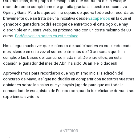
Otro mes más, otro grupo de escapistas que disfrutará de un escape
room de forma completamente gratuita gracias a nuestro concursazo
Opina y Gana. Para los que aún no sepáis de qué va todo esto, recordaros
brevemente que se trata de una iniciativa desde
Escaperoos
en la que el
ganador o ganadora podrá escoger de entre todo el catálogo que hay
disponible en nuestra Web, su próximo reto con un coste máximo de 80
euros.
Podéis ver las bases en este enlace
.
Nos alegra mucho ver que el número de participantes va creciendo cada
mes, siendo en esta vez el sorteo entre más de 20 personas que han
cumplido las bases del concurso ¡nada mal! De entre ellos, en esta
ocasión el ganador del mes de Abril ha sido
Juan
. Felicidades!!
Aprovechamos para recordaros que hoy mismo inicia la edición del
concurso de Mayo, así que no dudéis en compartir con nosotros vuestras
opiniones sobre las salas que ya hayáis jugado para que así toda la
comunidad de escapistas de Escaperoos pueda beneficiarse de vuestras
experiencias vividas.
Navegación
entre
ANTERIOR
publicaciones