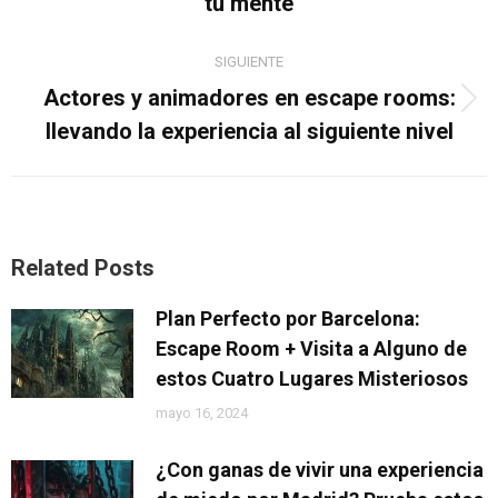
tu mente
SIGUIENTE
Actores y animadores en escape rooms:
Publicación
llevando la experiencia al siguiente nivel
siguiente:
Related Posts
Plan Perfecto por Barcelona:
Escape Room + Visita a Alguno de
estos Cuatro Lugares Misteriosos
mayo 16, 2024
¿Con ganas de vivir una experiencia