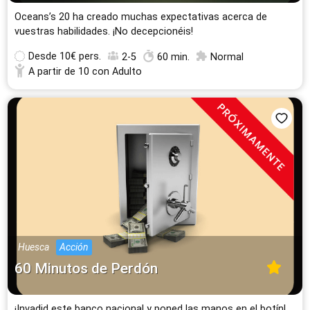
Oceans’s 20 ha creado muchas expectativas acerca de
vuestras habilidades. ¡No decepcionéis!
Desde
10€ pers.
2-5
60 min.
Normal
A partir de 10 con Adulto
Huesca
Acción
60 Minutos de Perdón
¡Invadid este banco nacional y poned las manos en el botín!