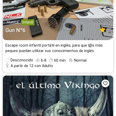
26 Escape Rooms
24 Escape Rooms
Murcia
Granada
24 Escape Rooms
23 Escape Rooms
Huesca
Infantil
Gun Nº6
Vigo
Santander
22 Escape Rooms
22 Escape Rooms
Escape room infantil portátil en inglés, para que l@s más
Valladolid
Palma de Mallorca
peques puedan utilizar sus conocimientos de inglés
20 Escape Rooms
17 Escape Rooms
Desconocido
6-8
60 min.
Normal
Cáceres
Mataró
A partir de 12 con Adulto
17 Escape Rooms
16 Escape Rooms
Todas las ciudades