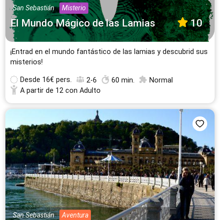
San Sebastián
Misterio
El Mundo Mágico de las Lamias
10
¡Entrad en el mundo fantástico de las lamias y descubrid sus
misterios!
Desde
16€ pers.
2-6
60 min.
Normal
A partir de 12 con Adulto
San Sebastián
Aventura