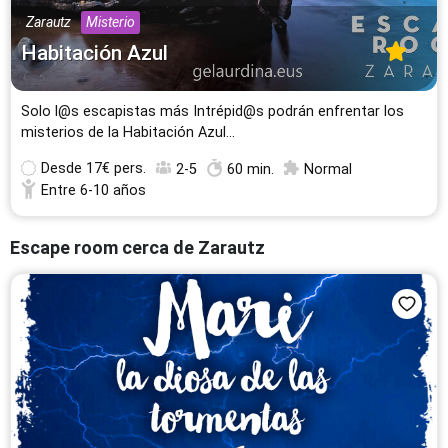
26 Escape Rooms
Zarautz
Misterio
24 Escape Rooms
Habitación Azul
Murcia
Granada
24 Escape Rooms
23 Escape Rooms
Solo l@s escapistas más Intrépid@s podrán enfrentar los
Vigo
Santander
misterios de la Habitación Azul...
22 Escape Rooms
22 Escape Rooms
Desde
17€ pers.
2-5
60 min.
Normal
Valladolid
Palma de Mallorca
Entre 6-10 años
20 Escape Rooms
17 Escape Rooms
Cáceres
Mataró
Escape room cerca de Zarautz
17 Escape Rooms
16 Escape Rooms
Todas las ciudades