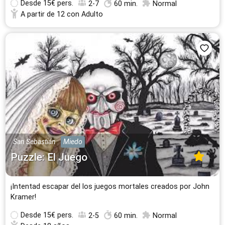
Desde
15€ pers.
2-7
60 min.
Normal
A partir de 12 con Adulto
San Sebastián
Miedo
Puzzle: El Juego
¡Intentad escapar del los juegos mortales creados por John
Kramer!
Desde
15€ pers.
2-5
60 min.
Normal