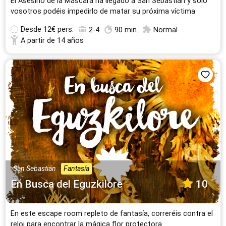
El Asesino de la Máscara ha llegado a San Sebastián y solo
vosotros podéis impedirlo de matar su próxima víctima
Desde
12€ pers.
2-4
90 min.
Normal
A partir de 14 años
San Sebastián
Fantasía
En Busca del Eguzkilore
10
En este escape room repleto de fantasía, correréis contra el
reloj para encontrar la mágica flor protectora