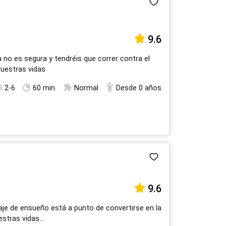
17
18
19
20
21
22
23
24
25
26
27
28
29
30
9.6
31
1
2
3
4
5
6
 no es segura y tendréis que correr contra el
vuestras vidas
2-6
60 min.
Normal
Desde 0 años
9.6
iaje de ensueño está a punto de convertirse en la
stras vidas...