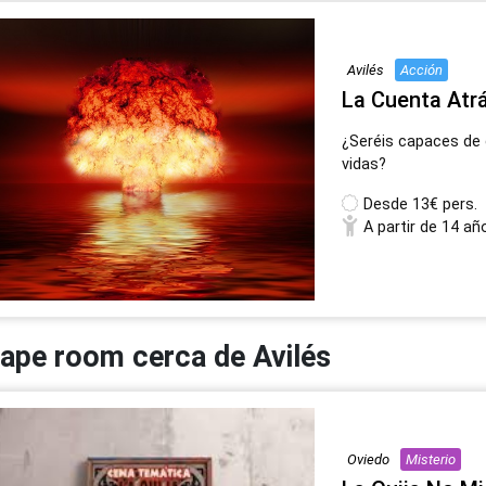
Avilés
Acción
La Cuenta Atr
¿Seréis capaces de 
vidas?
Desde
13€ pers.
A partir de 14 añ
ape room cerca de Avilés
Oviedo
Misterio