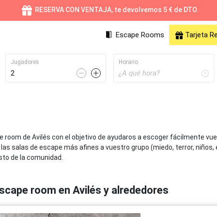
RESERVA CON VENTAJA, te devolvemos 5 € de DTO.
Escape Rooms
Tarjeta R
Jugadores
Horario
Valencia
Online
Sev
pe room de Avilés con el objetivo de ayudaros a escoger fácilmente 
68 Escape Rooms
55 Escape Rooms
41 
e las salas de escape más afines a vuestro grupo (miedo, terror, niños, 
esto de la comunidad.
Málaga
Gijón
Mu
26 Escape Rooms
24 Escape Rooms
24 
scape room en Avilés y alrededores
Valladolid
Palma de Mallorca
Cá
20 Escape Rooms
17 Escape Rooms
17 