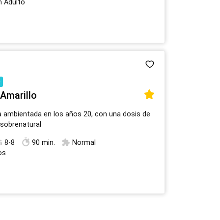
n Adulto
n
Amarillo
ca ambientada en los años 20, con una dosis de
 sobrenatural
8-8
90 min.
Normal
os