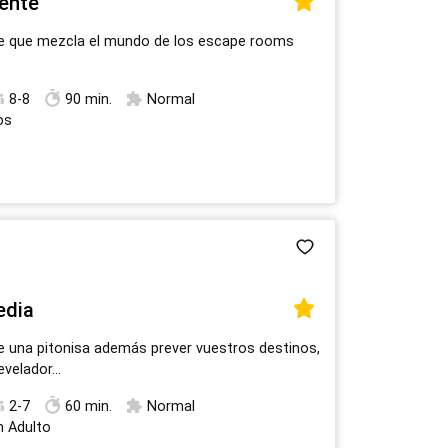
iente
te que mezcla el mundo de los escape rooms
8-8
90 min.
Normal
os
edia
e una pitonisa además prever vuestros destinos,
evelador…
2-7
60 min.
Normal
n Adulto