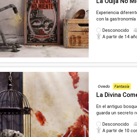
La Ouija No M
Experiencia diferen
con la gastronomía
Desconocido
A partir de 14 añ
Oviedo
Fantasía
La Divina Com
En el antiguo bosqu
guarda un secreto r
Desconocido
A partir de 10 co