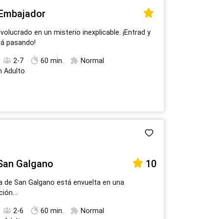
 Embajador
volucrado en un misterio inexplicable. ¡Entrad y
tá pasando!
2-7
60 min.
Normal
n Adulto
San Galgano
10
a de San Galgano está envuelta en una
ión...
2-6
60 min.
Normal