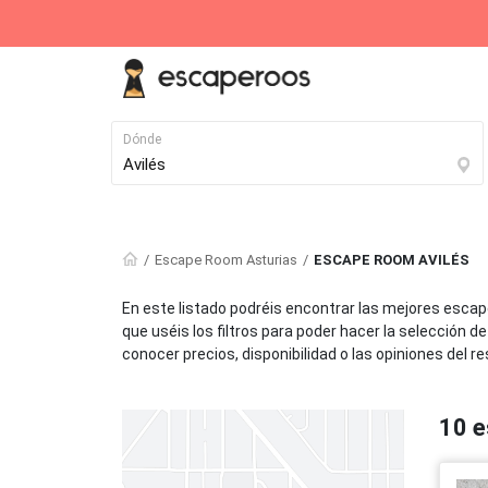
Dónde
Destinos destacados
Escape Room Asturias
ESCAPE ROOM AVILÉS
Madrid
Barcelona
En este listado podréis encontrar las mejores esca
164 Escape Rooms
119 Escape Rooms
que uséis los filtros para poder hacer la selección d
conocer precios, disponibilidad o las opiniones del r
Alicante
Vitoria
28 Escape Rooms
27 Escape Rooms
10 e
Vigo
Santander
22 Escape Rooms
22 Escape Rooms