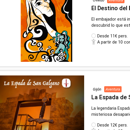
Oviedo
Aventura
El Destino del
El embajador está in
descubrid lo que es
Desde
11€ pers.
A partir de 10 co
Gijón
Aventura
La Espada de 
La legendaria Espad
misteriosa desaparic
Desde
12€ pers.