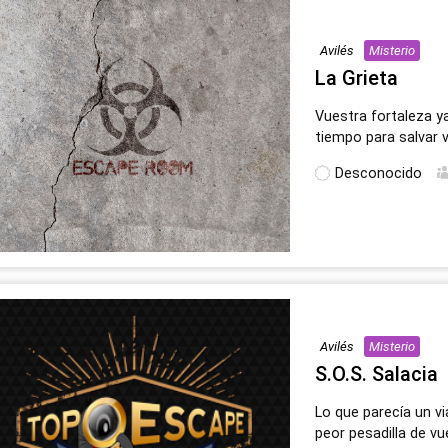
Avilés
Misterio
La Grieta
Vuestra fortaleza ya
tiempo para salvar 
Desconocido
Avilés
Misterio
S.O.S. Salacia
Lo que parecía un v
peor pesadilla de vue