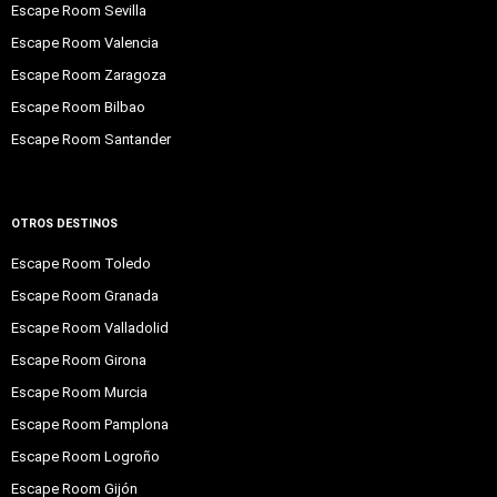
Escape Room Sevilla
Escape Room Valencia
Escape Room Zaragoza
Escape Room Bilbao
Escape Room Santander
OTROS DESTINOS
Escape Room Toledo
Escape Room Granada
Escape Room Valladolid
Escape Room Girona
Escape Room Murcia
Escape Room Pamplona
Escape Room Logroño
Escape Room Gijón