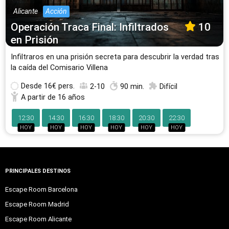
26 Escape Rooms
Alicante
Acción
24 Escape Rooms
Operación Traca Final: Infiltrados
10
Murcia
Granada
en Prisión
24 Escape Rooms
23 Escape Rooms
Infiltraros en una prisión secreta para descubrir la verdad tras
Vigo
Santander
la caída del Comisario Villena
22 Escape Rooms
22 Escape Rooms
Desde
16€ pers.
2-10
90 min.
Difícil
Valladolid
Palma de Mallorca
A partir de 16 años
20 Escape Rooms
17 Escape Rooms
12:30
14:30
16:30
18:30
20:30
22:30
Cáceres
Mataró
HOY
HOY
HOY
HOY
HOY
HOY
17 Escape Rooms
16 Escape Rooms
Todas las ciudades
PRINCIPALES DESTINOS
Escape Room Barcelona
Escape Room Madrid
Escape Room Alicante