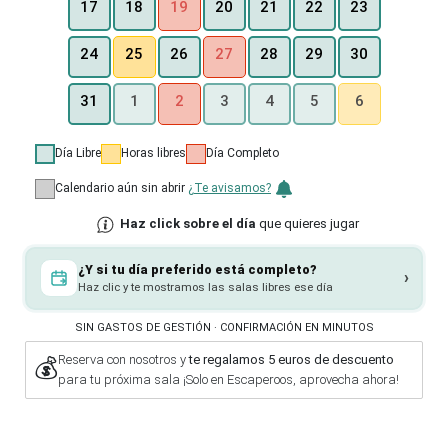
19
17
18
20
21
22
23
25
27
24
26
28
29
30
2
6
31
1
3
4
5
Día Libre
Horas libres
Día Completo
Calendario aún sin abrir
¿Te avisamos?
Haz click sobre el día
que quieres jugar
¿Y si tu día preferido está completo?
›
Haz clic y te mostramos las salas libres ese día
SIN GASTOS DE GESTIÓN · CONFIRMACIÓN EN MINUTOS
Reserva con nosotros y
te regalamos 5 euros de descuento
💰
para tu próxima sala ¡Solo en Escaperoos, aprovecha ahora!