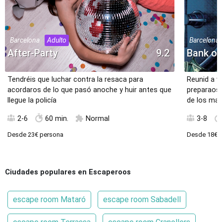
Barcelona
Adulto
Barcelona
After-Party
9.2
Bank of
Tendréis que luchar contra la resaca para
Reunid a v
acordaros de lo que pasó anoche y huir antes que
preparaos
llegue la policía
de los ma
2-6
60 min.
Normal
3-8
Desde
23€
persona
Desde
18€
p
Ciudades populares en Escaperoos
escape room Mataró
escape room Sabadell