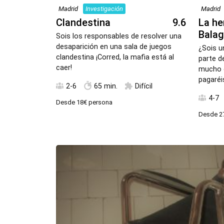
Madrid
Investigación
Madrid
Clandestina
9.6
La he
Balag
Sois los responsables de resolver una
desaparición en una sala de juegos
¿Sois u
clandestina ¡Corred, la mafia está al
parte d
caer!
mucho c
pagaréi
2-6
65 min.
Difícil
4-7
Desde
18€
persona
Desde
2