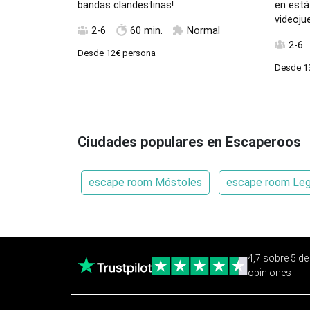
bandas clandestinas!
en está
videoju
2-6
60 min.
Normal
2-6
Desde
12€
persona
Desde
1
Ciudades populares en Escaperoos
escape room Móstoles
escape room Le
4,7 sobre 5 d
opiniones