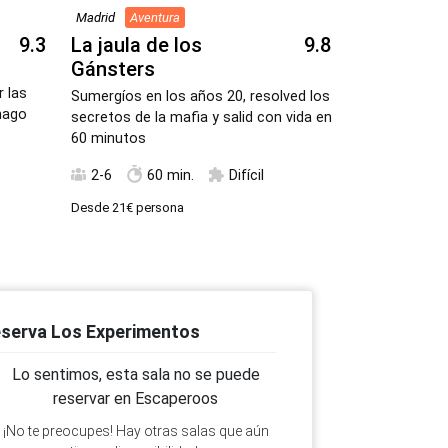
Madrid
Aventura
Madrid
Avent
9.3
La jaula de los
9.8
Tercera d
Gánsters
Viajad a El Ca
r las
reliquias perd
Sumergíos en los años 20, resolved los
mago
en una aventur
secretos de la mafia y salid con vida en
60 minutos
2-6
90
2-6
60 min.
Difícil
Desde
22€
pers
Desde
21€
persona
serva Los Experimentos
Lo sentimos, esta sala no se puede
reservar en Escaperoos
¡No te preocupes! Hay otras salas que aún