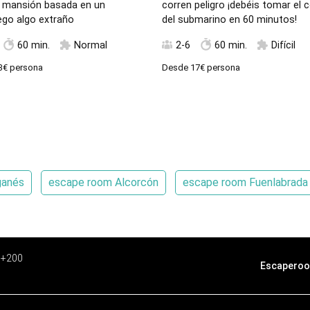
 mansión basada en un
corren peligro ¡debéis tomar el 
ego algo extraño
del submarino en 60 minutos!
60 min.
Normal
2-6
60 min.
Difícil
3€
persona
Desde
17€
persona
ganés
escape room Alcorcón
escape room Fuenlabrada
e +200
Escaperoo