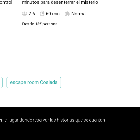
control
minutos para desenterrar el misterio
mundo os ha 
tendréis 60 m
2-6
60 min.
Normal
vuestras vida
Desde
13€
persona
2-6
60
Desde
14€
pers
escape room Coslada
s
, el lugar donde reservar las historias que se cuentan