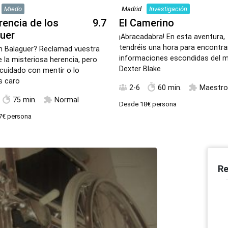
Miedo
Madrid
Investigación
rencia de los
9.7
El Camerino
uer
¡Abracadabra! En esta aventura,
tendréis una hora para encontra
n Balaguer? Reclamad vuestra
informaciones escondidas del 
e la misteriosa herencia, pero
Dexter Blake
uidado con mentir o lo
s caro
2-6
60 min.
Maestro
75 min.
Normal
Desde
18€
persona
7€
persona
Re