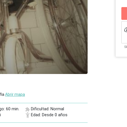
S
aña
Abrir mapa
go: 60 min.
Dificultad: Normal
i
Edad: Desde 0 años