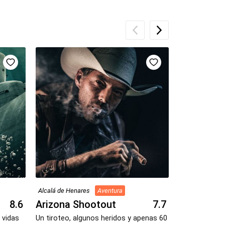
Alcalá de Henares
Aventura
Alcalá de Hena
8.6
Arizona Shootout
7.7
Th3 Cod3
 vidas
Un tiroteo, algunos heridos y apenas 60
Uno de los ha