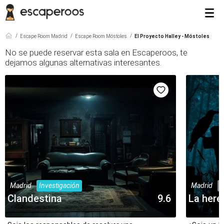
Escape Room Madrid
Escape Room Móstoles
El Proyecto Halley - Móstoles
No se puede reservar esta sala en Escaperoos, te
dejamos algunas alternativas interesantes.
Madrid
Investigación
Madrid
M
Clandestina
9.6
La here