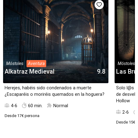
Móstoles
Aventura
Móstoles
Alkatraz Medieval
9.8
Las Bru
Herejes, habéis sido condenados a muerte
Solo l@s 
¿Escaparéis o moriréis quemados en la hoguera?
de desvela
Hollow
4-6
60 min.
Normal
2-6
Desde
17€
persona
Desde
15€
p