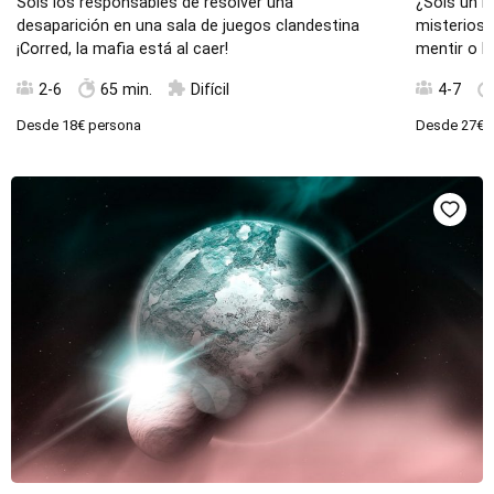
Sois los responsables de resolver una
¿Sois un B
desaparición en una sala de juegos clandestina
misteriosa
¡Corred, la mafia está al caer!
mentir o l
2-6
65 min.
Difícil
4-7
Desde
18€
persona
Desde
27€
p