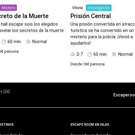
Misterio
Vitoria
Investigación
creto de la Muerte
Prisión Central
 hall escape sois los elegidos
Una prisión convertida en atracc
svelar los secretos de la muerte
turística se ha convertido en un
misterio para la policía. ¡Venid a
60 min.
Normal
ayudarlos!
5€
persona
2-7
60 min.
Normal
Desde
16€
persona
e +200
Escaperoo
ESTINOS
ESCAPE ROOM EN ISLAS