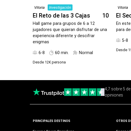
Vitoria
Investigación
Vitoria
El Reto de las 3 Cajas
10
El Se
Hall game para grupos de 6 a 12
En este
jugadores que quieran disfrutar de una
para de
experiencia diferente y descifrar
5-8
enigmas
Desde
1
6-8
60 min.
Normal
Desde
12€
persona
4,7 sobre 5 d
opiniones
PRINCIPALES DESTINOS
OTROS D