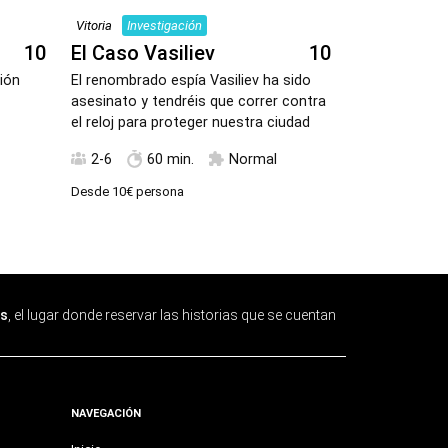
Vitoria
Investigación
Vitoria
Mister
10
El Caso Vasiliev
10
Frío como 
ión
El renombrado espía Vasiliev ha sido
Qué tan miste
asesinato y tendréis que correr contra
carnicería en 
el reloj para proteger nuestra ciudad
punto de desc
Hielo
2-6
60 min.
Normal
1-6
60
Desde
10€
persona
Desde
16€
pers
s
, el lugar donde reservar las historias que se cuentan
NAVEGACIÓN