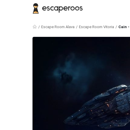
Escape Room Alava
Escape Room Vitoria
Cain -