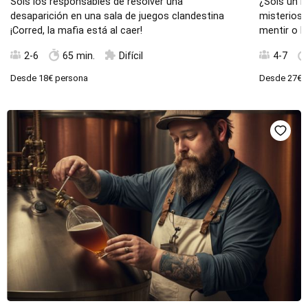
Sois los responsables de resolver una
¿Sois un B
desaparición en una sala de juegos clandestina
misteriosa
¡Corred, la mafia está al caer!
mentir o l
2-6
65 min.
Difícil
4-7
Desde
18€
persona
Desde
27€
p