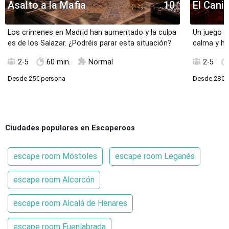
Asalto a la Mafia
10
El Canib
Los crímenes en Madrid han aumentado y la culpa
Un juego 
es de los Salazar. ¿Podréis parar esta situación?
calma y hu
2-5
60 min.
Normal
2-5
Desde
25€
persona
Desde
28€
p
Ciudades populares en Escaperoos
escape room Móstoles
escape room Leganés
escape room Alcorcón
escape room Alcalá de Henares
escape room Fuenlabrada