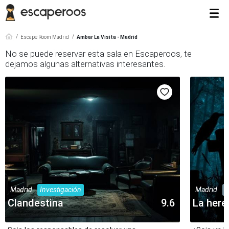
Escape Room Madrid
Ambar La Visita - Madrid
No se puede reservar esta sala en Escaperoos, te
dejamos algunas alternativas interesantes.
Madrid
Investigación
Madrid
M
Clandestina
9.6
La here