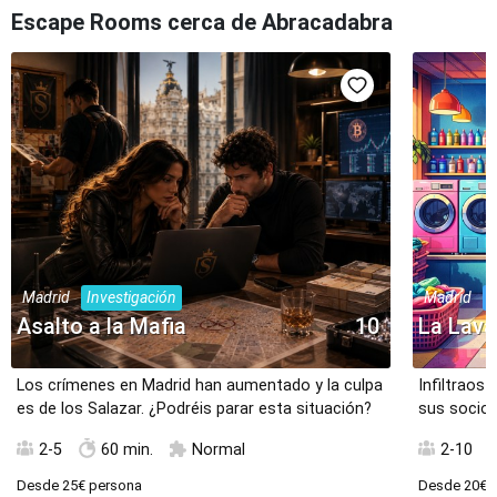
Escape Rooms cerca de Abracadabra
Madrid
Investigación
Madrid
A
Asalto a la Mafia
10
La Lava
Los crímenes en Madrid han aumentado y la culpa
Infiltraos
es de los Salazar. ¿Podréis parar esta situación?
sus socios
2-5
60 min.
Normal
2-10
Desde
25€
persona
Desde
20€
p