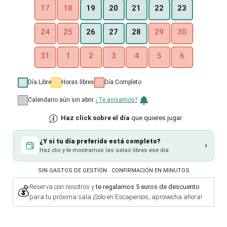
17
18
19
20
21
22
23
24
25
29
30
26
27
28
31
1
2
3
4
5
6
Día Libre
Horas libres
Día Completo
Calendario aún sin abrir
¿Te avisamos?
Haz click sobre el día
que quieres jugar
¿Y si tu día preferido está completo?
›
Haz clic y te mostramos las salas libres ese día
SIN GASTOS DE GESTIÓN · CONFIRMACIÓN EN MINUTOS
Reserva con nosotros y
te regalamos 5 euros de descuento
💰
para tu próxima sala ¡Solo en Escaperoos, aprovecha ahora!