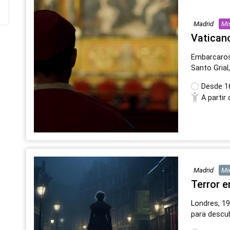
Madrid
Mi
Vatican
Embarcaros
Santo Grial
Desde
1
A partir
Madrid
Mi
Terror en
Londres, 19
para descub