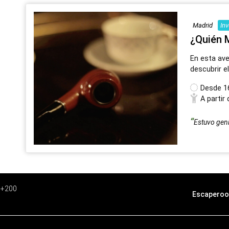
Madrid
In
¿Quién 
En esta ave
descubrir e
Desde
1
A partir
Estuvo geni
e +200
Escaperoo