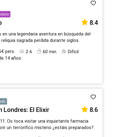
sterio
o
8.4
 en una legendaria aventura en búsqueda del
, reliquia sagrada perdida durante siglos
6€ pers.
2-6
60 min.
Difícil
 de 14 años
edo
 Londres: El Elixir
8.6
11: Os toca visitar una inquietante farmacia
rir un terrorífico misterio ¿estáis preparados?