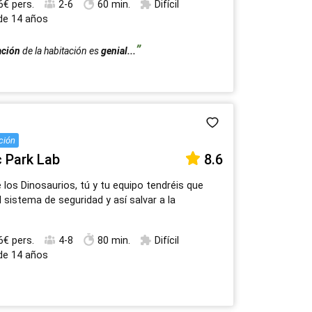
6€ pers.
2-6
60 min.
Difícil
 de 14 años
ación
de la habitación es
genial...
ción
c Park Lab
8.6
e los Dinosaurios, tú y tu equipo tendréis que
l sistema de seguridad y así salvar a la
6€ pers.
4-8
80 min.
Difícil
 de 14 años