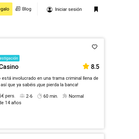
egalo
Blog
Iniciar sesión
vestigación
 Casino
8.5
 está involucrado en una trama criminal llena de
 así que ya sabéis ¡que pierda la banca!
6€ pers.
2-6
60 min.
Normal
 de 14 años