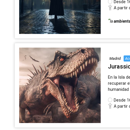
Desde
1
A partir
la
ambient
Madrid
Ac
Jurassi
En la Isla d
recuperar e
humanidad
Desde
1
A partir