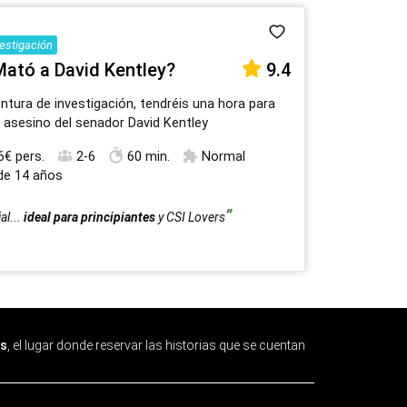
vestigación
Mató a David Kentley?
9.4
ntura de investigación, tendréis una hora para
l asesino del senador David Kentley
6€ pers.
2-6
60 min.
Normal
 de 14 años
al...
ideal para principiantes
y CSI Lovers
s
, el lugar donde reservar las historias que se cuentan