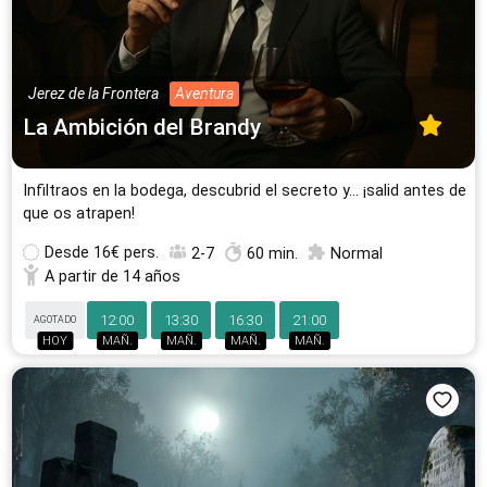
26 Escape Rooms
24 Escape Rooms
Murcia
Granada
24 Escape Rooms
23 Escape Rooms
Jerez de la Frontera
Aventura
La Ambición del Brandy
Vigo
Santander
22 Escape Rooms
22 Escape Rooms
Infiltraos en la bodega, descubrid el secreto y… ¡salid antes de
Valladolid
Palma de Mallorca
que os atrapen!
20 Escape Rooms
17 Escape Rooms
Desde
16€ pers.
2-7
60 min.
Normal
Cáceres
Mataró
A partir de 14 años
17 Escape Rooms
16 Escape Rooms
12:00
13:30
16:30
21:00
AGOTADO
Todas las ciudades
HOY
MAÑ.
MAÑ.
MAÑ.
MAÑ.