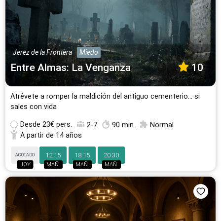
Jerez de la Frontera
Miedo
Entre Almas: La Venganza
10
Atrévete a romper la maldición del antiguo cementerio… si
sales con vida
Desde
23€ pers.
2-7
90 min.
Normal
A partir de 14 años
12:15
18:15
20:30
AGOTADO
HOY
MAÑ.
MAÑ.
MAÑ.