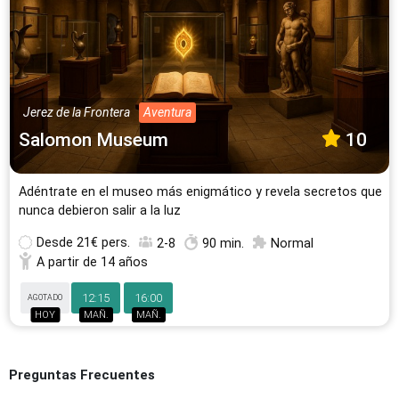
Jerez de la Frontera
Aventura
Salomon Museum
10
Adéntrate en el museo más enigmático y revela secretos que
nunca debieron salir a la luz
Desde
21€ pers.
2-8
90 min.
Normal
A partir de 14 años
12:15
16:00
AGOTADO
HOY
MAÑ.
MAÑ.
Preguntas Frecuentes