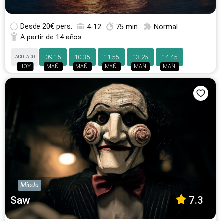
Desde
20€ pers.
4-12
75 min.
Normal
A partir de 14 años
09:15
10:35
11:55
13:25
14:45
AGOTADO
HOY
MAÑ.
MAÑ.
MAÑ.
MAÑ.
MAÑ.
Miedo
Saw
7.3