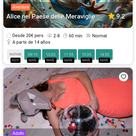
Aventura
Alice nel Paese delle Meraviglie
9.2
Desde
20€ pers.
2-8
60 min.
Normal
A partir de 14 años
09:15
10:35
11:55
13:35
14:55
AGOTADO
HOY
MAÑ.
MAÑ.
MAÑ.
MAÑ.
MAÑ.
Adulto