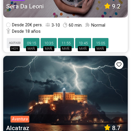
Sera Da Leoni
9.2
Desde
20€ pers.
3-10
60 min.
Normal
Desde 18 años
09:15
10:35
11:55
13:45
15:05
AGOTADO
HOY
MAÑ.
MAÑ.
MAÑ.
MAÑ.
MAÑ.
Aventura
Alcatraz
8.7