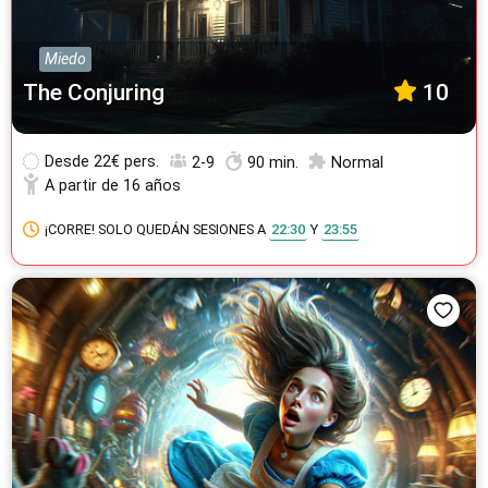
Miedo
The Conjuring
10
Desde
22€ pers.
2-9
90 min.
Normal
A partir de 16 años
¡CORRE! SOLO QUEDÁN SESIONES A
22:30
Y
23:55