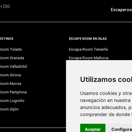
e +200
Escaperoo
ESTINOS
ESCAPE ROOM EN ISLAS
Room Toledo
Escape Room Tenerife
Room Granada
Escape Room Mallorca
Room Valladolid
Escape Room Gran Canaria
Room Girona
Utilizamos coo
DESCÁRGATE LA APP
Room Murcia
App Store
Room Pamplona
Usamos cookies y otras
navegación en nuestra
Room Logroño
anuncios adecuados, pa
Google Play
Room Gijón
comprender de donde ll
Aceptar
Configura