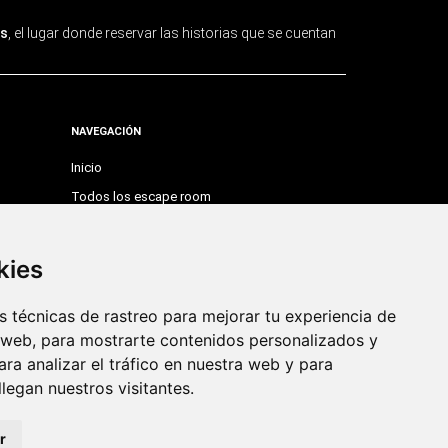
s
, el lugar donde reservar las historias que se cuentan
NAVEGACIÓN
Inicio
Todos los escape room
Escape Room Online
Blog
kies
Añade tu escape room
 técnicas de rastreo para mejorar tu experiencia de
SÍGUENOS
 web, para mostrarte contenidos personalizados y
ra analizar el tráfico en nuestra web y para
egan nuestros visitantes.
r