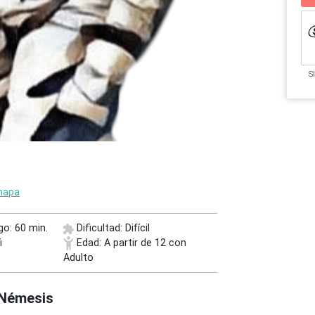
S
mapa
go: 60 min.
Dificultad: Difícil
i
Edad: A partir de 12 con
Adulto
 Némesis