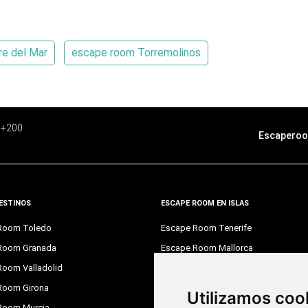
re del Mar
escape room Torremolinos
e +200
Escaperoo
ESTINOS
ESCAPE ROOM EN ISLAS
Room Toledo
Escape Room Tenerife
Room Granada
Escape Room Mallorca
Room Valladolid
Escape Room Gran Canaria
Room Girona
Utilizamos coo
DESCÁRGATE LA APP
Room Murcia