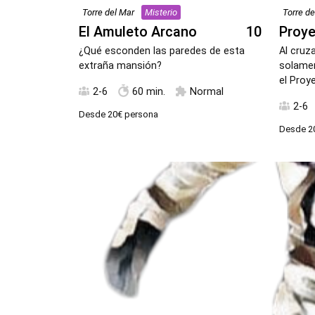
Torre del Mar
Misterio
Torre de
El Amuleto Arcano
10
Proye
¿Qué esconden las paredes de esta
Al cruza
extraña mansión?
solamen
el Proy
2-6
60 min.
Normal
2-6
Desde
20€
persona
Desde
2