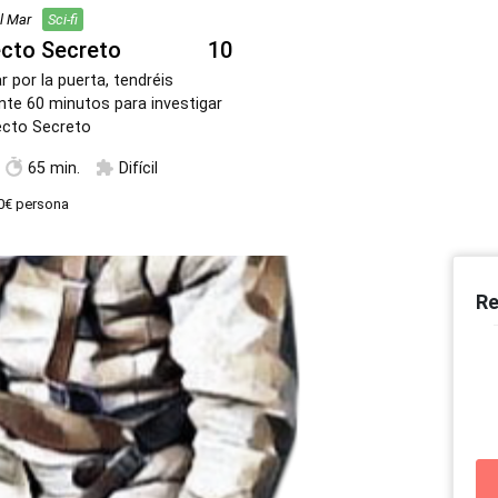
l Mar
Sci-fi
cto Secreto
10
r por la puerta, tendréis
te 60 minutos para investigar
ecto Secreto
65 min.
Difícil
0€
persona
Re