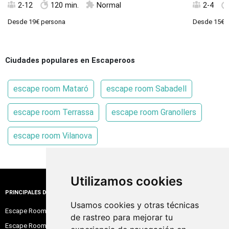
2-12
120 min.
Normal
2-4
Desde
19€
persona
Desde
15€
p
Ciudades populares en Escaperoos
escape room Mataró
escape room Sabadell
escape room Terrassa
escape room Granollers
escape room Vilanova
Utilizamos cookies
PRINCIPALES DESTINOS
Usamos cookies y otras técnicas
Escape Room Barcelona
de rastreo para mejorar tu
Escape Room Madrid