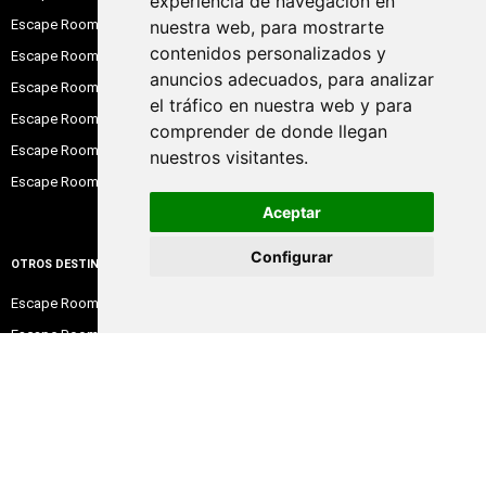
experiencia de navegación en
Escape Room Alicante
nuestra web, para mostrarte
contenidos personalizados y
Escape Room Sevilla
anuncios adecuados, para analizar
Escape Room Valencia
el tráfico en nuestra web y para
Escape Room Zaragoza
comprender de donde llegan
Escape Room Bilbao
nuestros visitantes.
Escape Room Santander
Aceptar
Configurar
OTROS DESTINOS
Escape Room Toledo
Escape Room Granada
Escape Room Valladolid
Escape Room Girona
Escape Room Murcia
Escape Room Pamplona