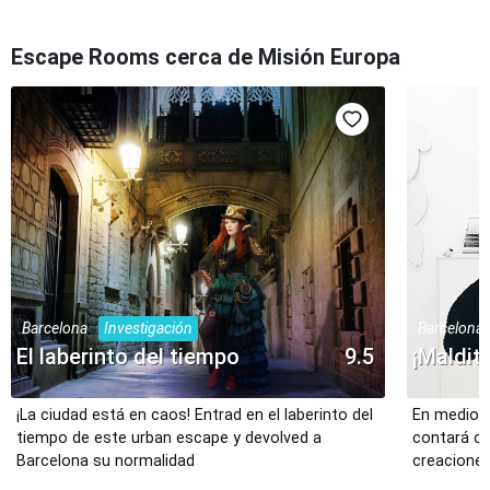
Escape Rooms cerca de Misión Europa
Barcelona
Investigación
Barcelona
El laberinto del tiempo
9.5
¡Maldit
¡La ciudad está en caos! Entrad en el laberinto del
En medio a
tiempo de este urban escape y devolved a
contará co
Barcelona su normalidad
creaciones