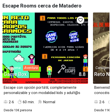
Escape Rooms cerca de Matadero
Cartagena
Aventura
Cartagena
Game Box
8.8
Reto Na
Escape con opción portátil, completamente
Bienvenid@
personalizable y con modalidad kids y adult@s
conocéis e
2-6
60 min.
Normal
2-6
Desde
13€
persona
Desde
11€
p