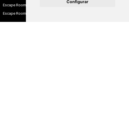
Configurar
Escape Room Bilbao
Escape Room Santander
OTROS DESTINOS
Escape Room Toledo
Escape Room Granada
Escape Room Valladolid
Escape Room Girona
Escape Room Murcia
Escape Room Pamplona
Escape Room Logroño
Escape Room Gijón
ESCAPE ROOM EN ISLAS