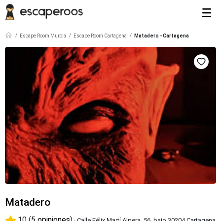
Escape Room Murcia
Escape Room Cartagena
Matadero - Cartagena
Matadero
10 (
5 opiniones
)
· Calle Félix Martí Alpera, 56, bajo 30204 Cartagena