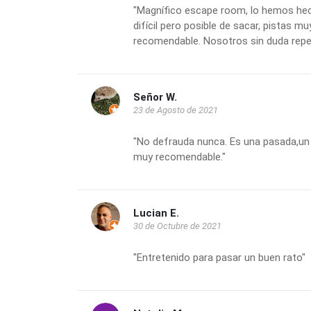
"Magnífico escape room, lo hemos hec
difícil pero posible de sacar, pistas muy
recomendable. Nosotros sin duda rep
Señor W.
23 de Agosto de 2021
"No defrauda nunca. Es una pasada,un s
muy recomendable."
Lucian E.
30 de Octubre de 2021
"Entretenido para pasar un buen rato"