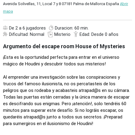
Avenida Solivellas, 11, Local 7 y 8 07181 Palma de Mallorca España
Abrir
mapa
De 2 a 6 jugadores
Duracion: 60 min.
Dificultad: Normal
Misterio
Edad: Desde 0 años
Argumento del escape room House of Mysteries
¡
Esta es la oportunidad perfecta para entrar en el universo
mágico de Houdini y descubrir todos sus misterios!
Al emprender una investigación sobre las conspiraciones y
trucos del famoso ilusionista, no os percatasteis de los
peligros que os rodeaba y acabasteis atrapad@s en su cámara.
Todas las puertas están cerradas y la única manera de escapar
es descifrando sus enigmas. Pero
¡
atención!, solo tendréis 60
minutos para superar este desafío. Si no lográis escapar, os
quedaréis atrapad@s junto a todos sus secretos.
¡
Preparad
para sumergiros en el ilusionismo de Houdini!