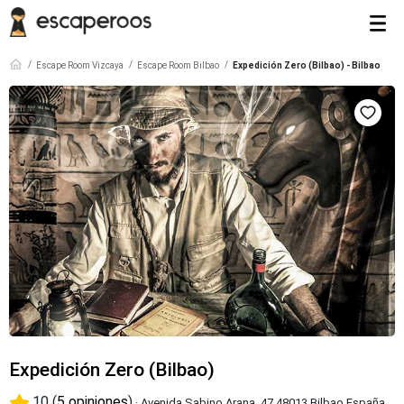
Escape Room Vizcaya
Escape Room Bilbao
Expedición Zero (Bilbao) - Bilbao
Expedición Zero (Bilbao)
10 (
5 opiniones
)
· Avenida Sabino Arana, 47 48013 Bilbao España