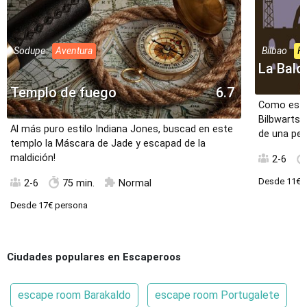
Sodupe
Aventura
Bilbao
Fa
La Bald
Templo de fuego
6.7
Como estu
Bilbwarts,
Al más puro estilo Indiana Jones, buscad en este
de una pel
templo la Máscara de Jade y escapad de la
maldición!
2-6
Desde
11€
p
2-6
75 min.
Normal
Desde
17€
persona
Ciudades populares en Escaperoos
escape room Barakaldo
escape room Portugalete