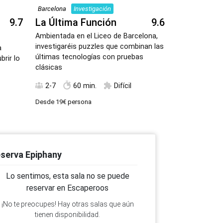
Barcelona
Investigación
Hospitalet de L
9.7
La Última Función
9.6
El Orfana
Ambientada en el Liceo de Barcelona,
El caso del o
investigaréis puzzles que combinan las
reabierto y l
a
últimas tecnologías con pruebas
necesitan ser
rir lo
clásicas
2-8
75
2-7
60 min.
Difícil
Desde
25€
pers
Desde
19€
persona
serva Epiphany
Lo sentimos, esta sala no se puede
reservar en Escaperoos
¡No te preocupes! Hay otras salas que aún
tienen disponibilidad.