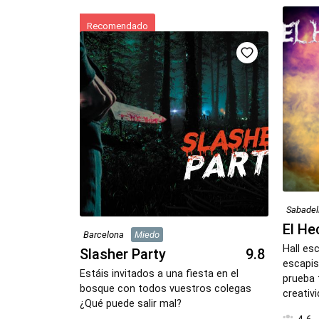
Sabadel
El He
Barcelona
Miedo
Hall esc
Slasher Party
9.8
escapi
Estáis invitados a una fiesta en el
prueba 
bosque con todos vuestros colegas
creativ
¿Qué puede salir mal?