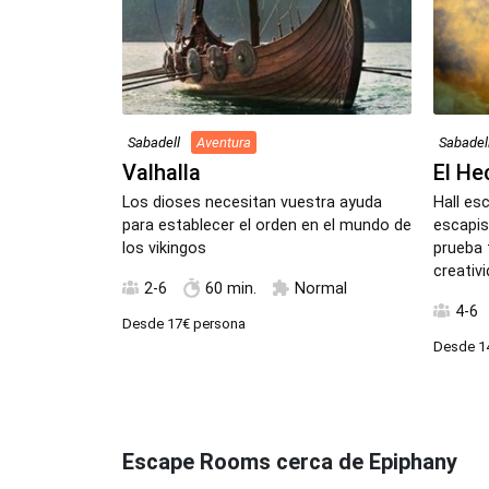
Sabadell
Aventura
Sabadel
Valhalla
El He
Los dioses necesitan vuestra ayuda
Hall esc
para establecer el orden en el mundo de
escapi
los vikingos
prueba 
creativ
2-6
60 min.
Normal
4-6
Desde
17€
persona
Desde
1
Escape Rooms cerca de Epiphany