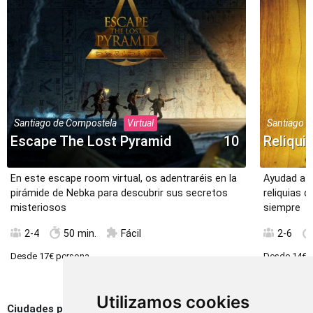
Santiago de Compostela
Virtual
Santiago 
Escape The Lost Pyramid
10
Reliqui
En este escape room virtual, os adentraréis en la
Ayudad a d
pirámide de Nebka para descubrir sus secretos
reliquias d
misteriosos
siempre
2-4
50 min.
Fácil
2-6
Desde
17€
persona
Desde
14€
p
Utilizamos cookies
Ciudades populares en Escaperoos